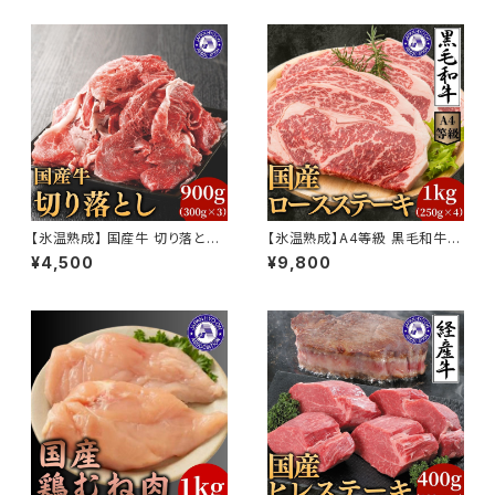
【氷温熟成】 国産牛 切り落とし
【氷温熟成】A4等級 黒毛和牛
900g 小分け300g×3P
ロースステーキ 1kg（250g×4
¥4,500
¥9,800
枚）訳あり