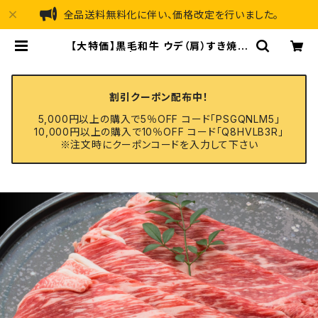
全品送料無料化に伴い、価格改定を行いました。
【大特価】黒毛和牛 ウデ（肩）すき焼き
用 500g | 氷温熟成肉のお肉屋さ
ん 丸善食品
割引クーポン配布中！
5,000円以上の購入で5％OFF コード「PSGQNLM5」
10,000円以上の購入で10％OFF コード「Q8HVLB3R」
※注文時にクーポンコードを入力して下さい