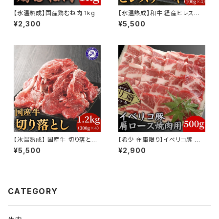
【氷温熟成】国産鶏むね肉 1kg
【氷温熟成】和牛 経産ヒレステ
ーキ 400g（100g×4枚）
¥2,300
¥5,500
【氷温熟成】 国産牛 切り落とし
【希少 在庫限り】イベリコ豚 肩
1.2ｋg 小分け300g×4P
ロース 焼肉用 500g ギフト お
¥5,500
¥2,900
祝い 誕生日
CATEGORY